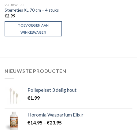
VUURWERK
Sterretjes XL 70 cm – 4 stuks
€
2.99
TOEVOEGEN AAN
WINKELWAGEN
NIEUWSTE PRODUCTEN
Pollepelset 3 delig hout
€
1.99
Horomia Wasparfum Elixir
€
14.95
–
€
23.95