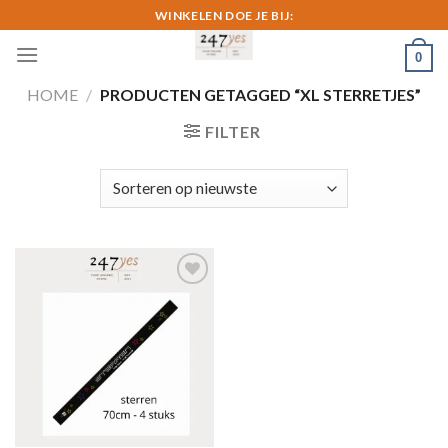
Skip
WINKELEN DOE JE BIJ:
to
0
content
HOME
/
PRODUCTEN GETAGGED “XL STERRETJES”
FILTER
Toevoegen
aan
verlanglijst