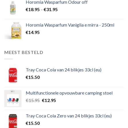
Horomia Wasparfum Odour off
€
18.95
–
€
31.95
Horomia Wasparfum Vaniglia e mirra - 250ml
€
14.95
MEEST BESTELD
Tray Coca Cola van 24 blikjes 33cl (eu)
€
15.50
Multifunctionele opvouwbare camping stoel
€
15.95
€
12.95
Tray Coca Cola Zero van 24 blikjes 33cl (eu)
€
15.50