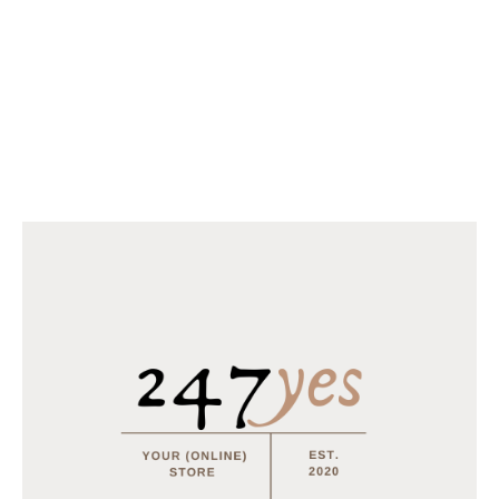
Toevoegen
Toevoegen
aan
aan
verlanglijst
verlanglijst
UITVERKOCHT
UITVERKOCHT
HUISHOUDEN
HUISHOUDEN
Ariel Vloeibaar Mountain Lichte
Fairy Capsule 25 602,5 gr
kleur 6050ml 121 wasbeurt
€
12.50
€
23.65
LEES MEER
LEES MEER