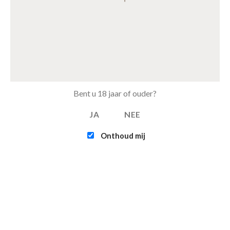
NIEUWSTE PRODUCTEN
Pollepelset 3 delig hout
€
1.99
Horomia Wasparfum Elixir
€
14.95
–
€
23.95
Bent u 18 jaar of ouder?
JA
NEE
Horomia Wasparfum Odour off
€
18.95
–
€
31.95
Onthoud mij
Horomia Wasparfum Vaniglia e mirra - 250ml
€
14.95
MEEST BESTELD