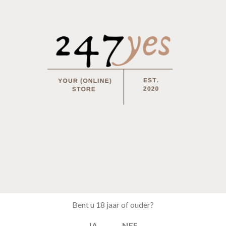
Bent u 18 jaar of ouder?
JA
NEE