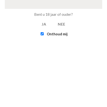
Tray Pepsi Max Cherry van 24 blikjes 33cl (eu)
€
11.00
Bent u 18 jaar of ouder?
JA
NEE
FEATURED
Onthoud mij
Intex - Challenger K1 Kayak (1-persoons)
€
109.95
Infinite - XTRA 800 - 4-persoons Spa Jacuzzi
€
365.00
€
315.00
Contact
Verzending & bezorgen