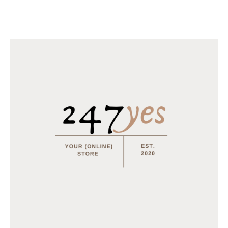
€
18.95
–
€
31.95
Horomia Wasparfum Vaniglia e mirra - 250ml
€
14.95
MEEST BESTELD
Tray Coca Cola van 24 blikjes 33cl (eu)
€
15.50
Multifunctionele opvouwbare camping stoel
€
15.95
€
12.95
Tray Coca Cola Zero van 24 blikjes 33cl (eu)
€
15.50