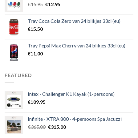
€
15.95
€
12.95
Tray Coca Cola Zero van 24 blikjes 33cl (eu)
€
15.50
Tray Pepsi Max Cherry van 24 blikjes 33cl (eu)
€
11.00
FEATURED
Intex - Challenger K1 Kayak (1-persoons)
€
109.95
Infinite - XTRA 800 - 4-persoons Spa Jacuzzi
€
365.00
€
315.00