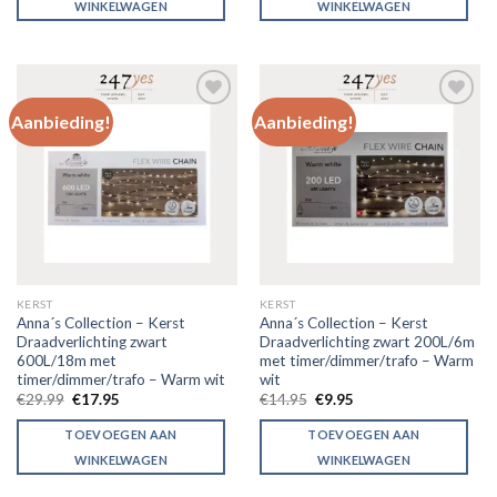
WINKELWAGEN
WINKELWAGEN
Aanbieding!
Aanbieding!
Toevoegen
Toevoegen
aan
aan
verlanglijst
verlanglijst
KERST
KERST
Anna´s Collection – Kerst
Anna´s Collection – Kerst
Draadverlichting zwart
Draadverlichting zwart 200L/6m
600L/18m met
met timer/dimmer/trafo – Warm
timer/dimmer/trafo – Warm wit
wit
€
29.99
€
17.95
€
14.95
€
9.95
TOEVOEGEN AAN
TOEVOEGEN AAN
WINKELWAGEN
WINKELWAGEN