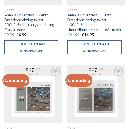
KERST
KERST
Anna´s Collection – Kerst
Anna´s Collection – Kerst
Draadverlichting zwart
Draadverlichting zwart
200L/15m batterijverlichting –
400L/12m met
Classic warm
timer/dimmer/trafo – Warm wit
€
9.99
€
6.99
€
21.99
€
14.95
TOEVOEGEN AAN
TOEVOEGEN AAN
WINKELWAGEN
WINKELWAGEN
Aanbieding!
Aanbieding!
Toevoegen
Toevoegen
aan
aan
verlanglijst
verlanglijst
KERST
KERST