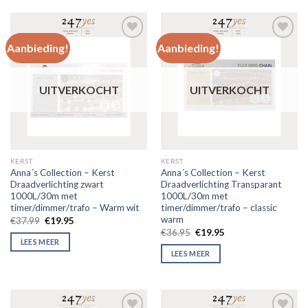
Aanbieding!
Aanbieding!
Toevoegen
Toevoegen
aan
aan
verlanglijst
verlanglijst
UITVERKOCHT
UITVERKOCHT
KERST
KERST
Anna´s Collection – Kerst
Anna´s Collection – Kerst
Draadverlichting zwart
Draadverlichting Transparant
1000L/30m met
1000L/30m met
timer/dimmer/trafo – Warm wit
timer/dimmer/trafo – classic
warm
€
37.99
€
19.95
€
36.95
€
19.95
LEES MEER
LEES MEER