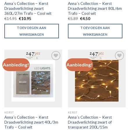
Anna´s Collection – Kerst
Anna´s Collection – Kerst
Draadverlichting zwart
Draadverlichting zwart 80L/6m
360L/27m Trafo – Cool wit
Trafo – Cool wit
€
14.95
€
10.95
€
5.89
€
4.50
TOEVOEGEN AAN
TOEVOEGEN AAN
WINKELWAGEN
WINKELWAGEN
Aanbieding!
Aanbieding!
Toevoegen
Toevoegen
aan
aan
verlanglijst
verlanglijst
KERST
KERST
Anna´s Collection – Kerst
Anna´s Collection – Kerst
Draadverlichting zwart 40L/3m
Draadverlichting zwart of
Trafo – Cool wit
transparant 200L/15m