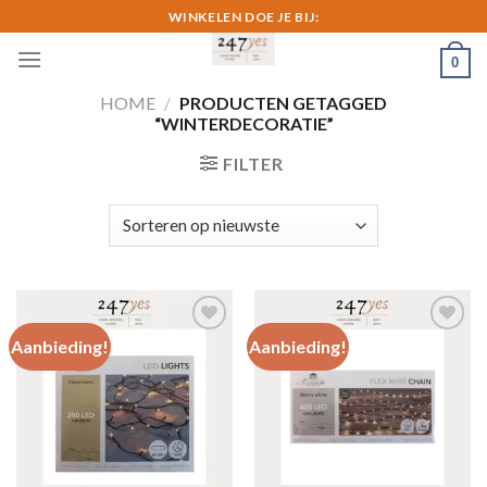
Skip
WINKELEN DOE JE BIJ:
to
0
content
HOME
/
PRODUCTEN GETAGGED
“WINTERDECORATIE”
FILTER
Aanbieding!
Aanbieding!
Toevoegen
Toevoegen
aan
aan
verlanglijst
verlanglijst