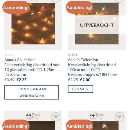
Aanbieding!
Aanbieding!
Toevoegen
Toevoegen
aan
aan
verlanglijst
verlanglijst
UITVERKOCHT
KERST
KERST
Anna´s Collection –
Anna´s Collection –
Feestverlichting zilverdraad met
Kerstverlichting zilverdraad
10 glasballen met LED 1,25m
100cm met 10LED
classic warm
Kerstboompjes 6/18H timer
€
3.49
€
2.25
€
2.95
€
2.00
TOEVOEGEN AAN
LEES MEER
WINKELWAGEN
Aanbieding!
Aanbieding!
Toevoegen
Toevoegen
aan
aan