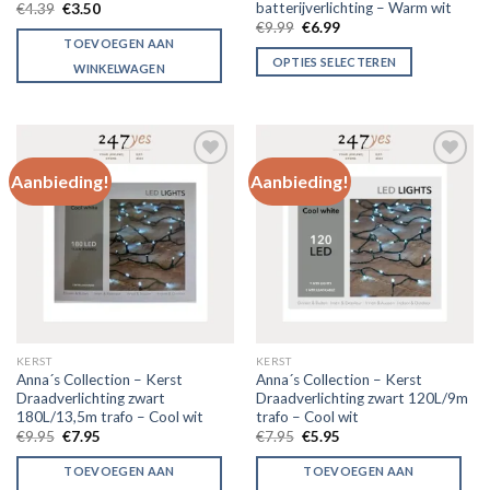
batterijverlichting – Warm wit
€
4.39
€
3.50
€
9.99
€
6.99
TOEVOEGEN AAN
OPTIES SELECTEREN
WINKELWAGEN
Aanbieding!
Aanbieding!
Toevoegen
Toevoegen
aan
aan
verlanglijst
verlanglijst
KERST
KERST
Anna´s Collection – Kerst
Anna´s Collection – Kerst
Draadverlichting zwart
Draadverlichting zwart 120L/9m
180L/13,5m trafo – Cool wit
trafo – Cool wit
€
9.95
€
7.95
€
7.95
€
5.95
TOEVOEGEN AAN
TOEVOEGEN AAN