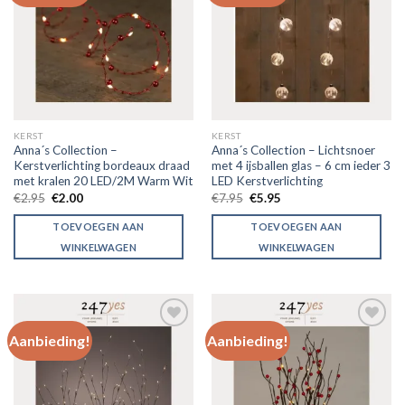
verlanglijst
verlanglijst
KERST
KERST
Anna´s Collection –
Anna´s Collection – Lichtsnoer
Kerstverlichting bordeaux draad
met 4 ijsballen glas – 6 cm ieder 3
met kralen 20 LED/2M Warm Wit
LED Kerstverlichting
€
2.95
€
2.00
€
7.95
€
5.95
TOEVOEGEN AAN
TOEVOEGEN AAN
WINKELWAGEN
WINKELWAGEN
Aanbieding!
Aanbieding!
Toevoegen
Toevoegen
aan
aan
verlanglijst
verlanglijst