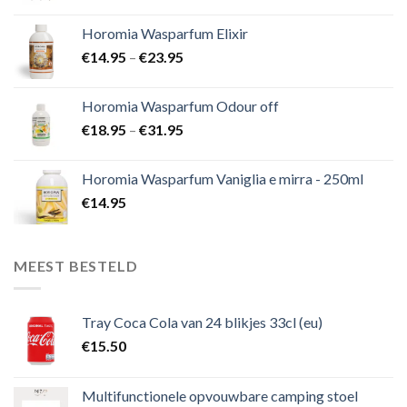
Horomia Wasparfum Elixir
€
14.95
–
€
23.95
Horomia Wasparfum Odour off
€
18.95
–
€
31.95
Horomia Wasparfum Vaniglia e mirra - 250ml
€
14.95
MEEST BESTELD
Tray Coca Cola van 24 blikjes 33cl (eu)
€
15.50
Multifunctionele opvouwbare camping stoel