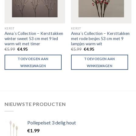
KERST
KERST
Anna´s Collection – Kersttakken
Anna´s Collection – Kersttakken
winter sweet 53 cm met 9 led
met rode besjes 53 cm met 9
warm wit met timer
lampjes warm wit
€
5.99
€
4.95
€
5.99
€
4.95
TOEVOEGEN AAN
TOEVOEGEN AAN
WINKELWAGEN
WINKELWAGEN
NIEUWSTE PRODUCTEN
Pollepelset 3 delig hout
€
1.99