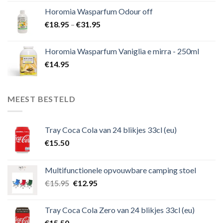
Horomia Wasparfum Odour off
€
18.95
–
€
31.95
Horomia Wasparfum Vaniglia e mirra - 250ml
€
14.95
MEEST BESTELD
Tray Coca Cola van 24 blikjes 33cl (eu)
€
15.50
Multifunctionele opvouwbare camping stoel
€
15.95
€
12.95
Tray Coca Cola Zero van 24 blikjes 33cl (eu)
€
15.50