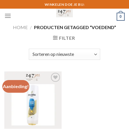
Skip
WINKELEN DOE JE BIJ:
to
0
content
HOME
/
PRODUCTEN GETAGGED “VOEDEND”
FILTER
Aanbieding!
Toevoegen
aan
verlanglijst