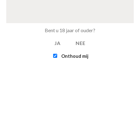
Tray Coca Cola Zero van 24 blikjes 33cl (eu)
€
15.50
Tray Pepsi Max Cherry van 24 blikjes 33cl (eu)
Bent u 18 jaar of ouder?
€
11.00
JA
NEE
Onthoud mij
FEATURED
Intex - Challenger K1 Kayak (1-persoons)
€
109.95
Infinite - XTRA 800 - 4-persoons Spa Jacuzzi
€
365.00
€
315.00