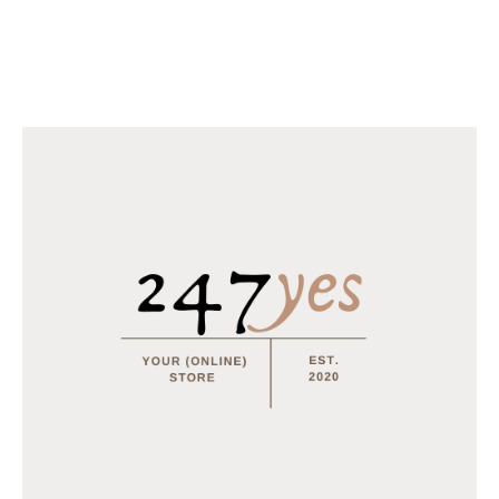
€
14.95
–
€
23.95
Horomia Wasparfum Odour off
€
18.95
–
€
31.95
Horomia Wasparfum Vaniglia e mirra - 250ml
€
14.95
MEEST BESTELD
Tray Coca Cola van 24 blikjes 33cl (eu)
€
15.50
Multifunctionele opvouwbare camping stoel
€
15.95
€
12.95