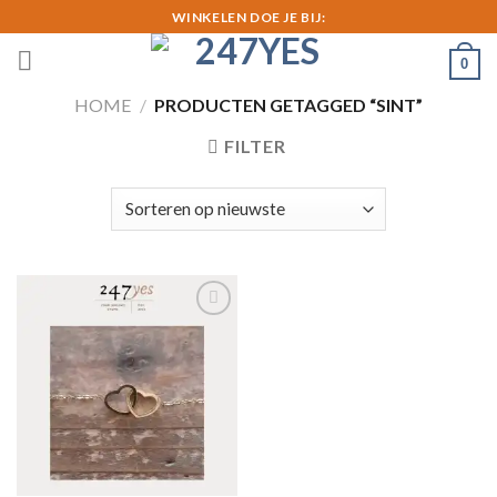
Skip
WINKELEN DOE JE BIJ:
to
0
content
HOME
/
PRODUCTEN GETAGGED “SINT”
FILTER
Toevoegen
aan
verlanglijst