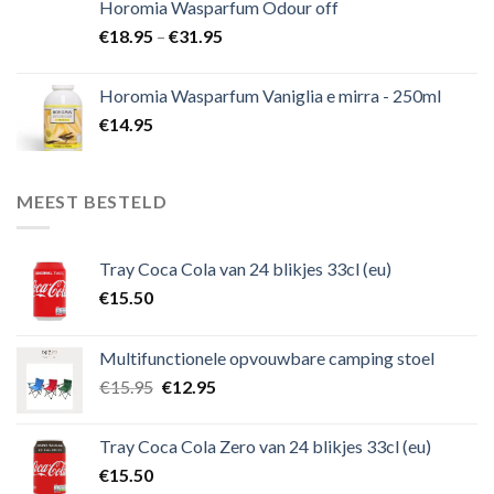
Horomia Wasparfum Odour off
€
18.95
–
€
31.95
Horomia Wasparfum Vaniglia e mirra - 250ml
€
14.95
MEEST BESTELD
Tray Coca Cola van 24 blikjes 33cl (eu)
€
15.50
Multifunctionele opvouwbare camping stoel
€
15.95
€
12.95
Tray Coca Cola Zero van 24 blikjes 33cl (eu)
€
15.50