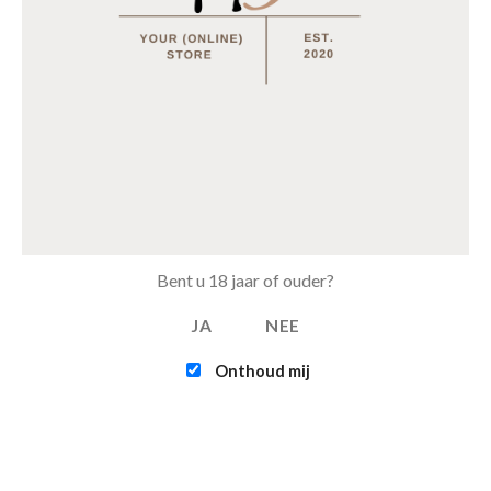
Horomia Wasparfum Vaniglia e mirra - 250ml
€
14.95
MEEST BESTELD
Tray Coca Cola van 24 blikjes 33cl (eu)
€
15.50
Multifunctionele opvouwbare camping stoel
Bent u 18 jaar of ouder?
€
15.95
€
12.95
JA
NEE
Tray Coca Cola Zero van 24 blikjes 33cl (eu)
Onthoud mij
€
15.50
Tray Fanta Orange van 24 blikjes 33cl (eu)
€
15.50