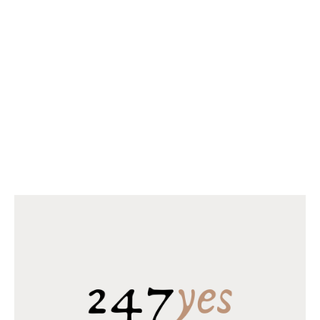
LEES MEER
LEES MEER
NIEUWSTE PRODUCTEN
Pollepelset 3 delig hout
€
1.99
Horomia Wasparfum Elixir
€
14.95
–
€
23.95
Horomia Wasparfum Odour off
€
18.95
–
€
31.95