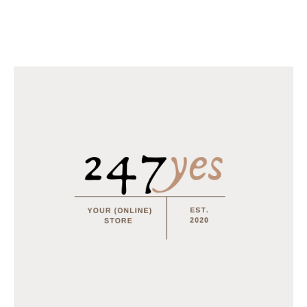
Horomia Wasparfum Odour off
€
18.95
–
€
31.95
Horomia Wasparfum Vaniglia e mirra - 250ml
€
14.95
MEEST BESTELD
Tray Coca Cola van 24 blikjes 33cl (eu)
€
15.50
Multifunctionele opvouwbare camping stoel
€
15.95
€
12.95
Tray Coca Cola Zero van 24 blikjes 33cl (eu)
€
15.50