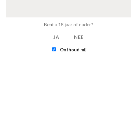
Tray Pepsi Max Cherry van 24 blikjes 33cl (eu)
Bent u 18 jaar of ouder?
€
11.00
JA
NEE
FEATURED
Onthoud mij
Intex - Challenger K1 Kayak (1-persoons)
€
109.95
Infinite - XTRA 800 - 4-persoons Spa Jacuzzi
€
365.00
€
315.00
Contact