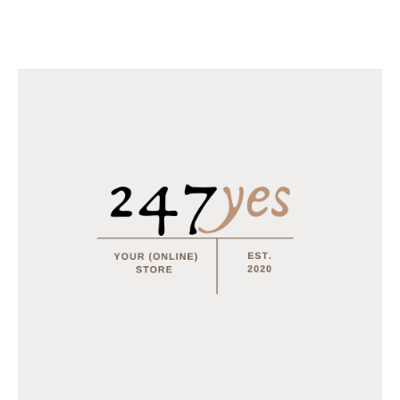
€
18.95
–
€
31.95
Horomia Wasparfum Vaniglia e mirra - 250ml
€
14.95
MEEST BESTELD
Tray Coca Cola van 24 blikjes 33cl (eu)
€
15.50
Multifunctionele opvouwbare camping stoel
€
15.95
€
12.95
Tray Coca Cola Zero van 24 blikjes 33cl (eu)
€
15.50