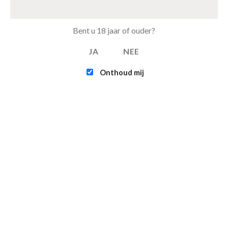
Tray Pepsi Max Cherry van 24 blikjes 33cl (eu)
€
11.00
Bent u 18 jaar of ouder?
JA
NEE
FEATURED
Onthoud mij
Intex - Challenger K1 Kayak (1-persoons)
€
109.95
Infinite - XTRA 800 - 4-persoons Spa Jacuzzi
€
365.00
€
315.00
Contact
Verzending & bezorgen