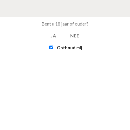
Bent u 18 jaar of ouder?
JA
NEE
Onthoud mij
EST BESTELD
FEATURED
Tray Coca Cola van 24
Intex - Challenger 
blikjes 33cl (eu)
Kayak (1-persoons
€
15.50
€
109.95
Multifunctionele
Infinite - XTRA 800 
opvouwbare camping
persoons Spa Jacuz