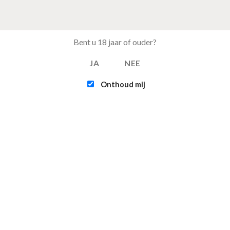
OEVOEGEN AAN WINKELWAGEN
TOEVOEGEN AAN WINKELWAGEN
Bent u 18 jaar of ouder?
JA
NEE
Onthoud mij
EST BESTELD
FEATURED
Tray Coca Cola van 24
Intex - Challenger 
blikjes 33cl (eu)
Kayak (1-persoons
€
15.50
€
109.95
Multifunctionele
Infinite - XTRA 800 
opvouwbare camping
persoons Spa Jacuz