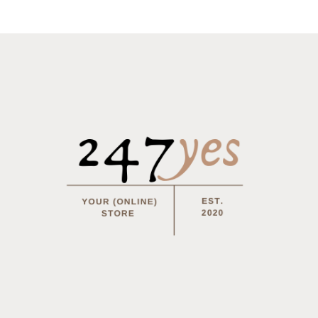
lkleed Sierle 140x200cm Wit
Tafelkleed Sierle 140x250cm Gre
95
€
19.95
OEVOEGEN AAN WINKELWAGEN
LEES MEER
Toevoegen
Toevoe
aan
aan
verlanglijst
verlangl
LKLEDEN
TAFELKLEDEN
lkleed Oda 160cmØ rond grey
Tafelkleed Oda 150x200cm Taup
95
€
24.95