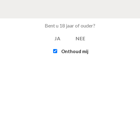
Bent u 18 jaar of ouder?
JA
NEE
Onthoud mij
EST BESTELD
FEATURED
Tray Coca Cola van 24
Intex - Challenger 
blikjes 33cl (eu)
Kayak (1-persoons
€
15.50
€
109.95
Multifunctionele
Infinite - XTRA 800 
opvouwbare camping
persoons Spa Jacuz