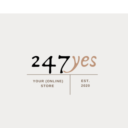
on Incontinentie –
Molton Topper – Matrasbescher
asbeschermer Waterdicht
waterdicht
95
–
€
29.95
€
10.95
–
€
29.95
TIES SELECTEREN
OPTIES SELECTEREN