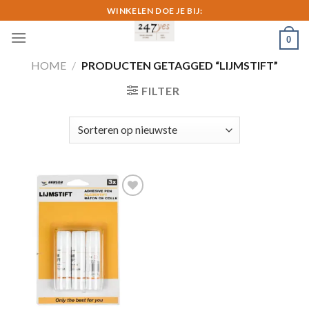
Skip
WINKELEN DOE JE BIJ:
to
0
content
HOME
/
PRODUCTEN GETAGGED “LIJMSTIFT”
FILTER
Toevoegen
aan
verlanglijst