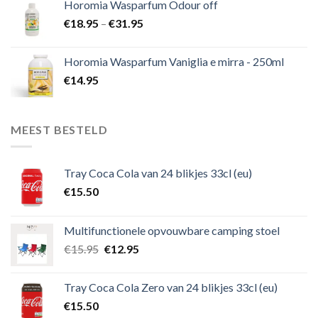
Horomia Wasparfum Odour off
€
18.95
–
€
31.95
Horomia Wasparfum Vaniglia e mirra - 250ml
€
14.95
MEEST BESTELD
Tray Coca Cola van 24 blikjes 33cl (eu)
€
15.50
Multifunctionele opvouwbare camping stoel
€
15.95
€
12.95
Tray Coca Cola Zero van 24 blikjes 33cl (eu)
€
15.50