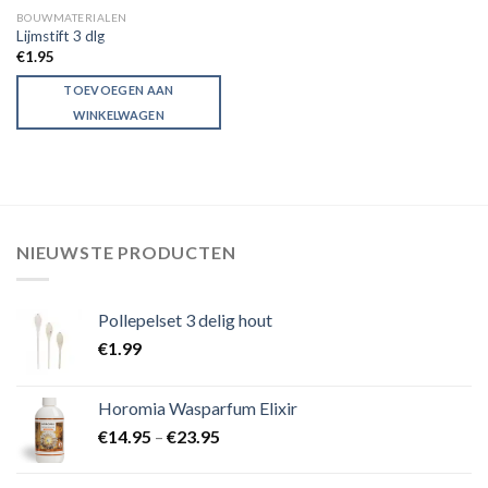
BOUWMATERIALEN
Lijmstift 3 dlg
€
1.95
TOEVOEGEN AAN
WINKELWAGEN
NIEUWSTE PRODUCTEN
Pollepelset 3 delig hout
€
1.99
Horomia Wasparfum Elixir
€
14.95
–
€
23.95