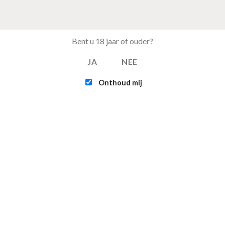
Bent u 18 jaar of ouder?
JA
NEE
Onthoud mij
EST BESTELD
FEATURED
Tray Coca Cola van 24
Intex - Challenger 
blikjes 33cl (eu)
Kayak (1-persoons
€
15.50
€
109.95
Multifunctionele
Infinite - XTRA 800 
opvouwbare camping
persoons Spa Jacuz