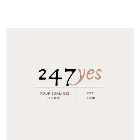
Horomia Wasparfum Odour off
€
18.95
–
€
31.95
Horomia Wasparfum Vaniglia e mirra - 250ml
€
14.95
MEEST BESTELD
Tray Coca Cola van 24 blikjes 33cl (eu)
€
15.50
Multifunctionele opvouwbare camping stoel
€
15.95
€
12.95
Tray Coca Cola Zero van 24 blikjes 33cl (eu)
€
15.50