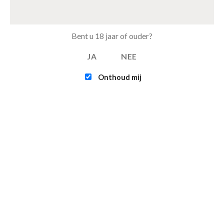
Tray Pepsi Max Cherry van 24 blikjes 33cl (eu)
€
11.00
Bent u 18 jaar of ouder?
JA
NEE
FEATURED
Onthoud mij
Intex - Challenger K1 Kayak (1-persoons)
€
109.95
Infinite - XTRA 800 - 4-persoons Spa Jacuzzi
€
365.00
€
315.00
Contact