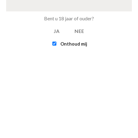
Tray Fanta Orange van 24 blikjes 33cl (eu)
€
15.50
Bent u 18 jaar of ouder?
JA
NEE
FEATURED
Onthoud mij
Intex - Challenger K1 Kayak (1-persoons)
€
109.95
Infinite - XTRA 800 - 4-persoons Spa Jacuzzi
€
365.00
€
315.00
Contact
Verzending & bezorgen