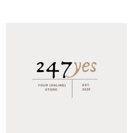
€
18.95
–
€
31.95
Horomia Wasparfum Vaniglia e mirra - 250ml
€
14.95
MEEST BESTELD
Tray Coca Cola van 24 blikjes 33cl (eu)
€
15.50
Multifunctionele opvouwbare camping stoel
€
15.95
€
12.95
Tray Coca Cola Zero van 24 blikjes 33cl (eu)
€
15.50