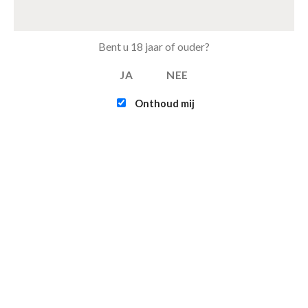
Tray Fanta Orange van 24 blikjes 33cl (eu)
€
15.50
Bent u 18 jaar of ouder?
JA
NEE
FEATURED
Onthoud mij
Intex - Challenger K1 Kayak (1-persoons)
€
109.95
Infinite - XTRA 800 - 4-persoons Spa Jacuzzi
€
365.00
€
315.00
Contact
Verzending & bezorgen