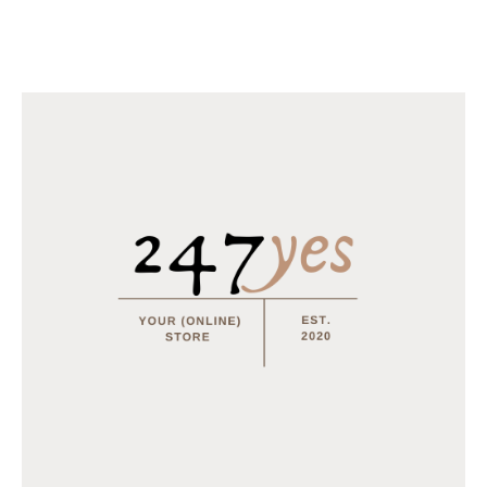
€
18.95
–
€
31.95
Horomia Wasparfum Vaniglia e mirra - 250ml
€
14.95
MEEST BESTELD
Tray Coca Cola van 24 blikjes 33cl (eu)
€
15.50
Multifunctionele opvouwbare camping stoel
€
15.95
€
12.95
Tray Coca Cola Zero van 24 blikjes 33cl (eu)
€
15.50