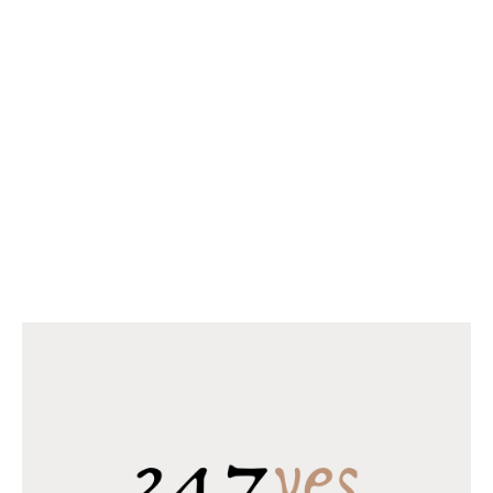
€
35.95
€
27.50
TOEVOEGEN AAN
WINKELWAGEN
NIEUWSTE PRODUCTEN
Pollepelset 3 delig hout
€
1.99
Horomia Wasparfum Elixir
€
14.95
–
€
23.95
Horomia Wasparfum Odour off
€
18.95
–
€
31.95