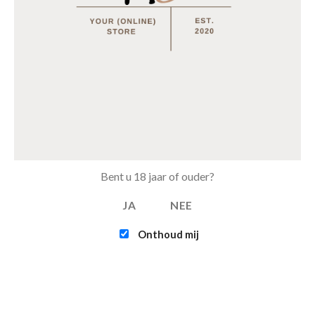
€
14.95
MEEST BESTELD
Tray Coca Cola van 24 blikjes 33cl (eu)
€
15.50
Multifunctionele opvouwbare camping stoel
Bent u 18 jaar of ouder?
€
15.95
€
12.95
JA
NEE
Tray Coca Cola Zero van 24 blikjes 33cl (eu)
Onthoud mij
€
15.50
Tray Pepsi Max Cherry van 24 blikjes 33cl (eu)
€
11.00