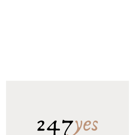
WINKELWAGEN
NIEUWSTE PRODUCTEN
Pollepelset 3 delig hout
€
1.99
Horomia Wasparfum Elixir
€
14.95
–
€
23.95
Horomia Wasparfum Odour off
€
18.95
–
€
31.95
Horomia Wasparfum Vaniglia e mirra - 250ml