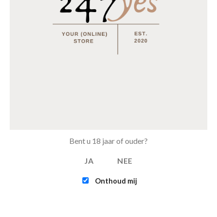
HOESLAKENS
HOESLAKENS
Hoeslaken Katoen Rosewood
Hoeslaken Katoen Geel
Roze
€
12.99
–
€
24.95
€
12.99
–
€
24.95
OPTIES SELECTEREN
OPTIES SELECTEREN
NIEUWSTE PRODUCTEN
Pollepelset 3 delig hout
Bent u 18 jaar of ouder?
€
1.99
JA
NEE
Horomia Wasparfum Elixir
Onthoud mij
€
14.95
–
€
23.95
Horomia Wasparfum Odour off