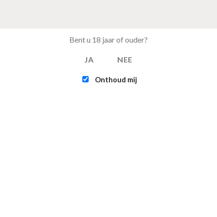
Bent u 18 jaar of ouder?
JA
NEE
Onthoud mij
EST BESTELD
FEATURED
Tray Coca Cola van 24
Intex - Challenger 
blikjes 33cl (eu)
Kayak (1-persoons
€
15.50
€
109.95
Multifunctionele
Infinite - XTRA 800 
opvouwbare camping
persoons Spa Jacuz