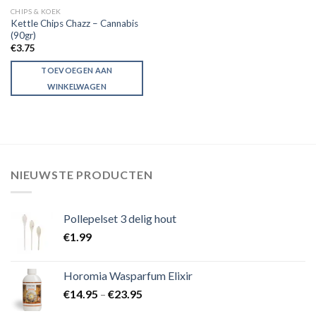
CHIPS & KOEK
Kettle Chips Chazz – Cannabis
(90gr)
€
3.75
TOEVOEGEN AAN
WINKELWAGEN
NIEUWSTE PRODUCTEN
Pollepelset 3 delig hout
€
1.99
Horomia Wasparfum Elixir
€
14.95
–
€
23.95