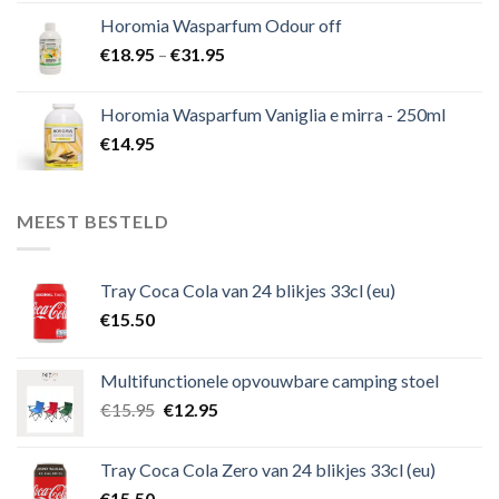
Horomia Wasparfum Odour off
€
18.95
–
€
31.95
Horomia Wasparfum Vaniglia e mirra - 250ml
€
14.95
MEEST BESTELD
Tray Coca Cola van 24 blikjes 33cl (eu)
€
15.50
Multifunctionele opvouwbare camping stoel
€
15.95
€
12.95
Tray Coca Cola Zero van 24 blikjes 33cl (eu)
€
15.50