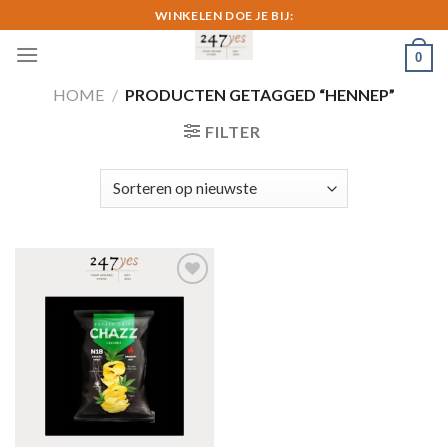
Skip
WINKELEN DOE JE BIJ:
to
0
content
HOME
/
PRODUCTEN GETAGGED “HENNEP”
FILTER
Toevoegen
aan
verlanglijst