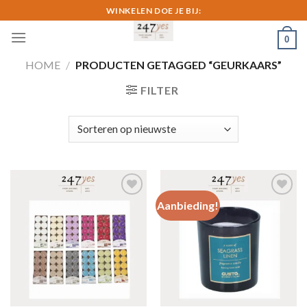
Skip
WINKELEN DOE JE BIJ:
to
0
content
HOME
/
PRODUCTEN GETAGGED “GEURKAARS”
FILTER
Aanbieding!
Toevoegen
Toevoegen
aan
aan
verlanglijst
verlanglijst