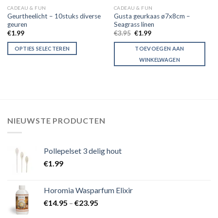
CADEAU & FUN
CADEAU & FUN
Geurtheelicht – 10stuks diverse
Gusta geurkaas ø7x8cm –
geuren
Seagrass linen
€
1.99
€
3.95
€
1.99
OPTIES SELECTEREN
TOEVOEGEN AAN
WINKELWAGEN
NIEUWSTE PRODUCTEN
Pollepelset 3 delig hout
€
1.99
Horomia Wasparfum Elixir
€
14.95
–
€
23.95