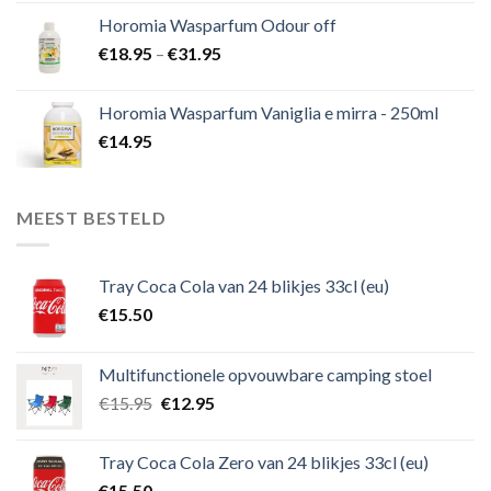
Horomia Wasparfum Odour off
€
18.95
–
€
31.95
Horomia Wasparfum Vaniglia e mirra - 250ml
€
14.95
MEEST BESTELD
Tray Coca Cola van 24 blikjes 33cl (eu)
€
15.50
Multifunctionele opvouwbare camping stoel
€
15.95
€
12.95
Tray Coca Cola Zero van 24 blikjes 33cl (eu)
€
15.50