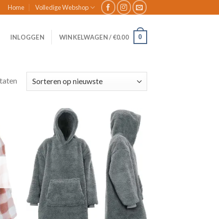
Home
Volledige Webshop
0
INLOGGEN
WINKELWAGEN /
€
0.00
ltaten
gen
Toevoegen
aan
ijst
verlanglijst