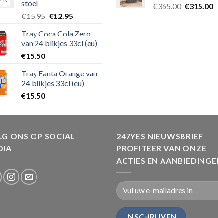
stoel
€
365.00
€
315.00
€
15.95
€
12.95
Tray Coca Cola Zero
van 24 blikjes 33cl (eu)
€
15.50
Tray Fanta Orange van
24 blikjes 33cl (eu)
€
15.50
G ONS OP SOCIAL
247YES NIEUWSBRIEF
DIA
PROFITEER VAN ONZE
ACTIES EN AANBIEDINGE