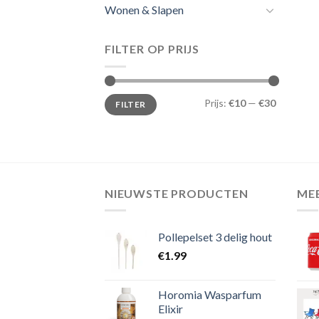
Wonen & Slapen
FILTER OP PRIJS
Min.
Max.
Prijs:
€10
—
€30
FILTER
prijs
prijs
NIEUWSTE PRODUCTEN
ME
Pollepelset 3 delig hout
€
1.99
Horomia Wasparfum
Elixir