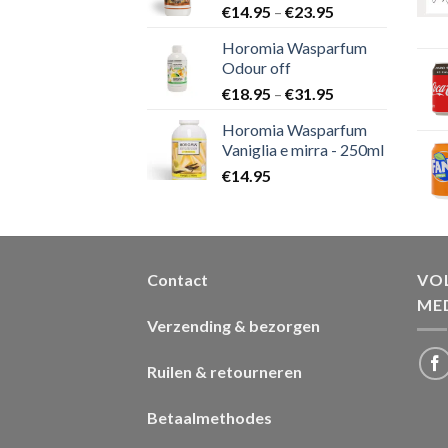
€
14.95
–
€
23.95
Horomia Wasparfum
Odour off
€
18.95
–
€
31.95
Horomia Wasparfum
Vaniglia e mirra - 250ml
€
14.95
Contact
VOL
ME
Verzending & bezorgen
Ruilen & retourneren
Betaalmethodes