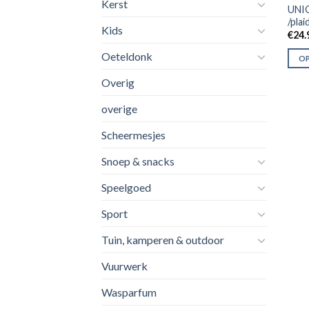
Kerst
UNIQ
/pla
Kids
€
24.
Oeteldonk
OP
Overig
overige
Scheermesjes
Snoep & snacks
Speelgoed
Sport
Tuin, kamperen & outdoor
Vuurwerk
Wasparfum