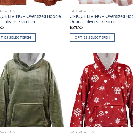
AU & FUN
CADEAU & FUN
UE LIVING – Oversized Hoodie
UNIQUE LIVING – Oversized Ho
n – diverse kleuren
Donna – diverse kleuren
95
€
24.95
TIES SELECTEREN
OPTIES SELECTEREN
Toevoegen
Toevoe
aan
aan
verlanglijst
verlangl
AU & FUN
CADEAU & FUN