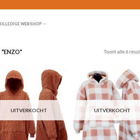
OLLEDIGE WEBSHOP
Toont alle 6 resu
 “ENZO”
Toevoegen
Toevoe
aan
aan
verlanglijst
verlangl
UITVERKOCHT
UITVERKOCHT