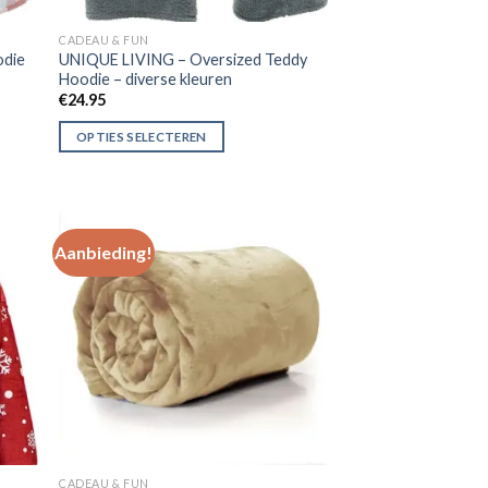
CADEAU & FUN
odie
UNIQUE LIVING – Oversized Teddy
Hoodie – diverse kleuren
€
24.95
OPTIES SELECTEREN
Aanbieding!
gen
Toevoegen
aan
ijst
verlanglijst
CADEAU & FUN