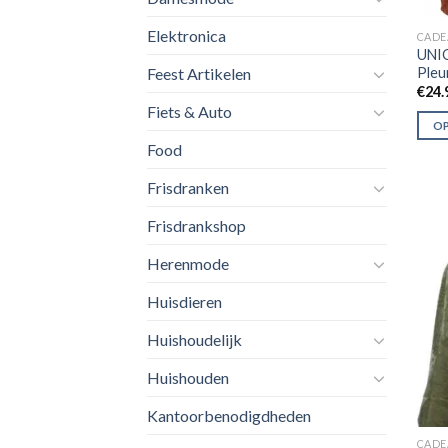
Elektronica
CADE
UNIQ
Pleu
Feest Artikelen
€
24.
Fiets & Auto
OP
Food
Frisdranken
Frisdrankshop
Herenmode
Huisdieren
Huishoudelijk
Huishouden
Kantoorbenodigdheden
CADE