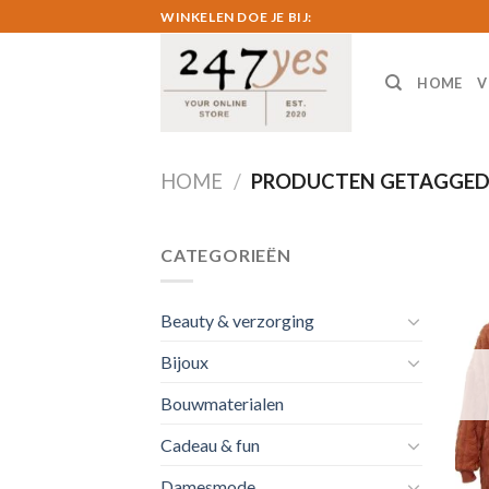
Skip
WINKELEN DOE JE BIJ:
to
content
HOME
V
HOME
/
PRODUCTEN GETAGGED
CATEGORIEËN
Beauty & verzorging
Bijoux
Bouwmaterialen
Cadeau & fun
Damesmode