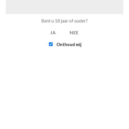
Tray Pepsi Max Cherry van 24 blikjes 33cl (eu)
€
11.00
Bent u 18 jaar of ouder?
JA
NEE
FEATURED
Onthoud mij
Intex - Challenger K1 Kayak (1-persoons)
€
109.95
Infinite - XTRA 800 - 4-persoons Spa Jacuzzi
€
365.00
€
315.00
Contact