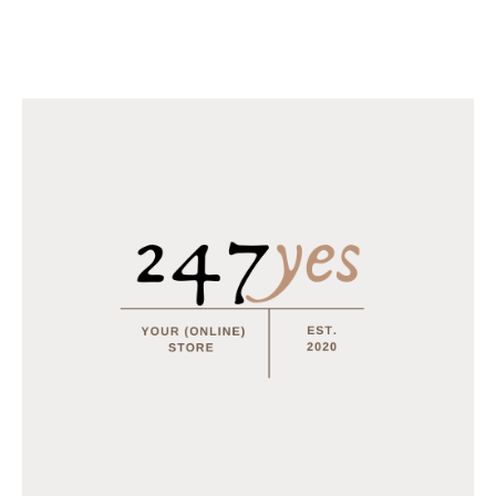
Horomia Wasparfum Odour off
€
18.95
–
€
31.95
Horomia Wasparfum Vaniglia e mirra - 250ml
€
14.95
MEEST BESTELD
Tray Coca Cola van 24 blikjes 33cl (eu)
€
15.50
Multifunctionele opvouwbare camping stoel
€
15.95
€
12.95
Tray Coca Cola Zero van 24 blikjes 33cl (eu)
€
15.50