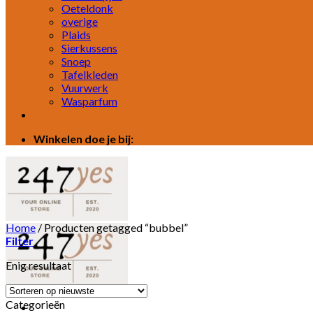
Oeteldonk
overige
Plaids
Sierkussens
Snoep
Tafelkleden
Vuurwerk
Wasparfum
Winkelen doe je bij:
Home
/
Producten getagged “bubbel”
Filter
Enig resultaat
Categorieën