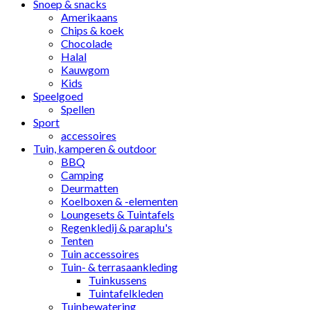
Snoep & snacks
Amerikaans
Chips & koek
Chocolade
Halal
Kauwgom
Kids
Speelgoed
Spellen
Sport
accessoires
Tuin, kamperen & outdoor
BBQ
Camping
Deurmatten
Koelboxen & -elementen
Loungesets & Tuintafels
Regenkledij & paraplu's
Tenten
Tuin accessoires
Tuin- & terrasaankleding
Tuinkussens
Tuintafelkleden
Tuinbewatering