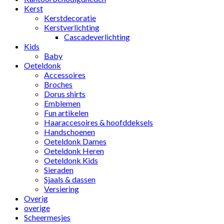
Kerst
Kerstdecoratie
Kerstverlichting
Cascadeverlichting
Kids
Baby
Oeteldonk
Accessoires
Broches
Dorus shirts
Emblemen
Fun artikelen
Haaraccesoires & hoofddeksels
Handschoenen
Oeteldonk Dames
Oeteldonk Heren
Oeteldonk Kids
Sieraden
Sjaals & dassen
Versiering
Overig
overige
Scheermesjes