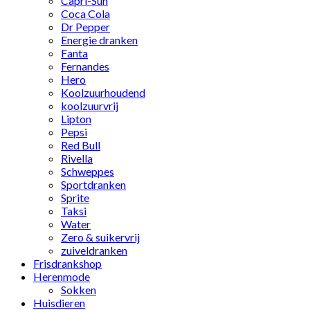
Capri-Sun
Coca Cola
Dr Pepper
Energie dranken
Fanta
Fernandes
Hero
Koolzuurhoudend
koolzuurvrij
Lipton
Pepsi
Red Bull
Rivella
Schweppes
Sportdranken
Sprite
Taksi
Water
Zero & suikervrij
zuiveldranken
Frisdrankshop
Herenmode
Sokken
Huisdieren