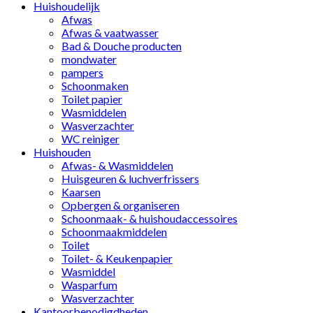
Huishoudelijk
Afwas
Afwas & vaatwasser
Bad & Douche producten
mondwater
pampers
Schoonmaken
Toilet papier
Wasmiddelen
Wasverzachter
WC reiniger
Huishouden
Afwas- & Wasmiddelen
Huisgeuren & luchverfrissers
Kaarsen
Opbergen & organiseren
Schoonmaak- & huishoudaccessoires
Schoonmaakmiddelen
Toilet
Toilet- & Keukenpapier
Wasmiddel
Wasparfum
Wasverzachter
Kantoorbenodigdheden