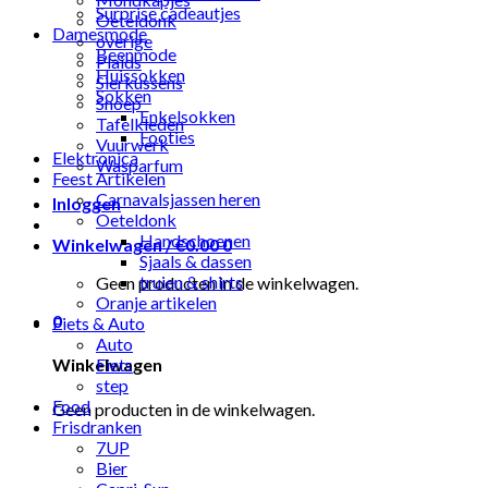
Surprise cadeautjes
Oeteldonk
Damesmode
overige
Beenmode
Plaids
Huissokken
Sierkussens
Sokken
Snoep
Enkelsokken
Tafelkleden
Footies
Vuurwerk
Elektronica
Wasparfum
Feest Artikelen
Carnavalsjassen heren
Inloggen
Oeteldonk
Handschoenen
Winkelwagen /
€
0.00
0
Sjaals & dassen
truien & shirts
Geen producten in de winkelwagen.
Oranje artikelen
0
Fiets & Auto
Auto
Fiets
Winkelwagen
step
Food
Geen producten in de winkelwagen.
Frisdranken
7UP
Bier