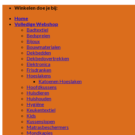
Skip
Winkelen doe je bij:
to
Home
content
Volledige Webshop
Badtextiel
Bedspreien
Bijoux
Bouwmaterialen
Dekbedden
Dekbedovertrekken
Elektronica
Frisdranken
Hoeslakens
Katoenen Hoeslaken
Hoofdkussens
Huisdieren
Huishouden
Hygiëne
Keukentextiel
Kids
Kussenslopen
Matrasbeschermers
Mondkapjes