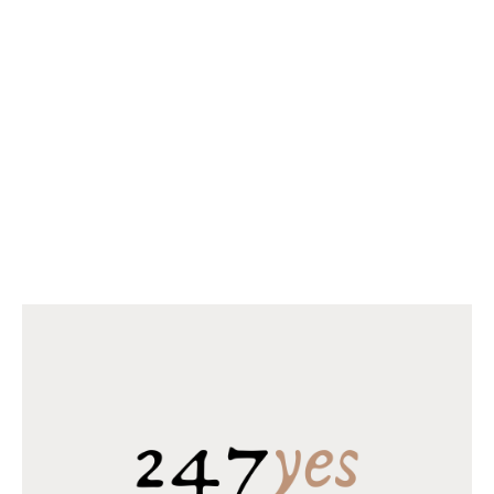
€
208.97
–
€
14,374.80
OPTIES SELECTEREN
OPTIES SELECTEREN
NIEUWSTE PRODUCTEN
Pollepelset 3 delig hout
€
1.99
Horomia Wasparfum Elixir
€
14.95
–
€
23.95
Horomia Wasparfum Odour off
€
18.95
–
€
31.95