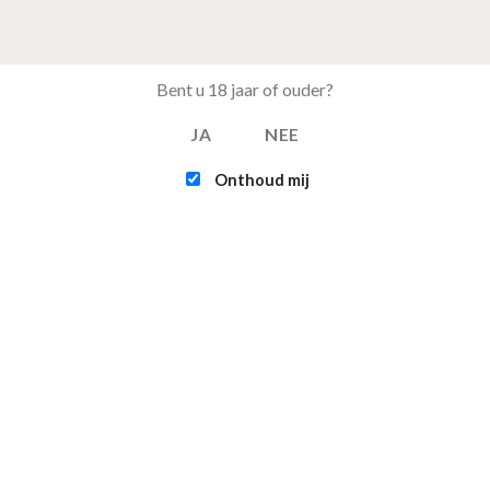
Bent u 18 jaar of ouder?
JA
NEE
Onthoud mij
EST BESTELD
FEATURED
Tray Coca Cola van 24
Intex - Challenger 
blikjes 33cl (eu)
Kayak (1-persoons
€
15.50
€
109.95
Multifunctionele
Infinite - XTRA 800 
opvouwbare camping
persoons Spa Jacuz