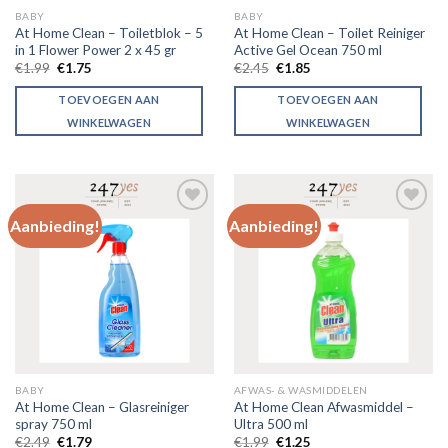
BABY
BABY
At Home Clean – Toiletblok – 5
At Home Clean – Toilet Reiniger
in 1 Flower Power 2 x 45 gr
Active Gel Ocean 750 ml
€
1.99
€
1.75
€
2.45
€
1.85
TOEVOEGEN AAN
TOEVOEGEN AAN
WINKELWAGEN
WINKELWAGEN
Aanbieding!
Aanbieding!
Toevoegen
Toevoegen
aan
aan
verlanglijst
verlanglijst
BABY
AFWAS- & WASMIDDELEN
At Home Clean – Glasreiniger
At Home Clean Afwasmiddel –
spray 750 ml
Ultra 500 ml
€
2.49
€
1.79
€
1.99
€
1.25