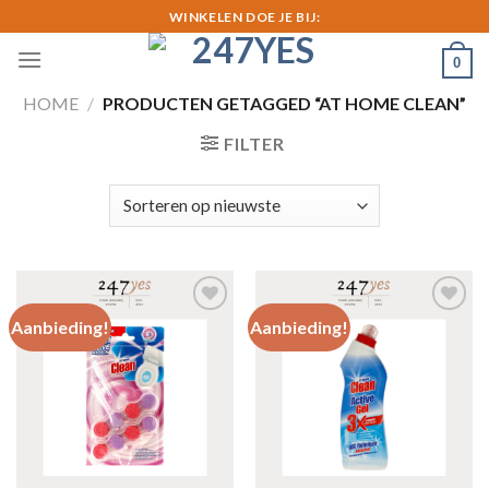
Skip
WINKELEN DOE JE BIJ:
to
0
content
HOME
/
PRODUCTEN GETAGGED “AT HOME CLEAN”
FILTER
Aanbieding!
Aanbieding!
Toevoegen
Toevoegen
aan
aan
verlanglijst
verlanglijst