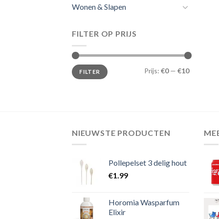
Wonen & Slapen
FILTER OP PRIJS
Min.
Max.
Prijs:
€0
—
€10
FILTER
prijs
prijs
NIEUWSTE PRODUCTEN
ME
Pollepelset 3 delig hout
€
1.99
Horomia Wasparfum
Elixir