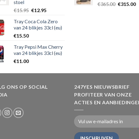
stoel
€
365.00
€
315.00
€
15.95
€
12.95
Tray Coca Cola Zero
van 24 blikjes 33cl (eu)
€
15.50
Tray Pepsi Max Cherry
van 24 blikjes 33cl (eu)
€
11.00
G ONS OP SOCIAL
247YES NIEUWSBRIEF
DIA
PROFITEER VAN ONZE
ACTIES EN AANBIEDINGE