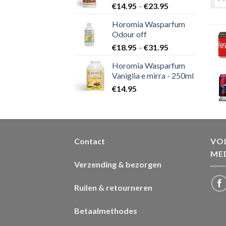
€
14.95
–
€
23.95
Horomia Wasparfum
Odour off
€
18.95
–
€
31.95
Horomia Wasparfum
Vaniglia e mirra - 250ml
€
14.95
Contact
VOL
ME
Verzending & bezorgen
Ruilen & retourneren
Betaalmethodes