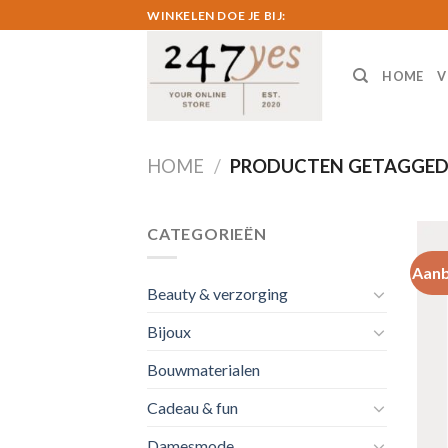
Skip
WINKELEN DOE JE BIJ:
to
content
HOME
V
HOME
/
PRODUCTEN GETAGGED 
CATEGORIEËN
Aanb
Beauty & verzorging
Bijoux
Bouwmaterialen
Cadeau & fun
Damesmode