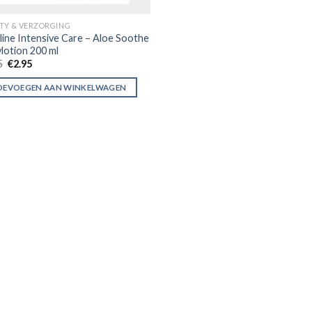
TY & VERZORGING
line Intensive Care – Aloe Soothe
lotion 200 ml
5
€
2.95
OEVOEGEN AAN WINKELWAGEN