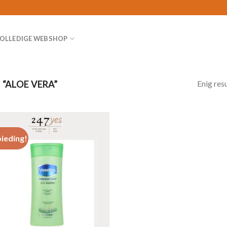
OLLEDIGE WEBSHOP
Enig res
“ALOE VERA”
ieding!
Toevoegen
aan
verlanglijst