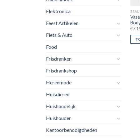
Elektronica
BEAU
Vase
Body
Feest Artikelen
€
7.1
Fiets & Auto
T
Food
Frisdranken
Frisdrankshop
Herenmode
Huisdieren
Huishoudelijk
Huishouden
Kantoorbenodigdheden