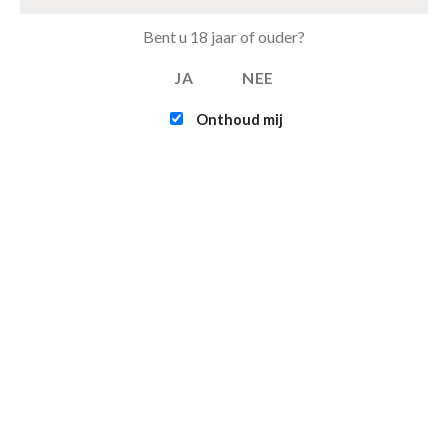
OPTIES SELECTEREN
TOEVOEGEN AAN
Bent u 18 jaar of ouder?
WINKELWAGEN
JA
NEE
Onthoud mij
NIEUWSTE PRODUCTEN
Pollepelset 3 delig hout
€
1.99
Horomia Wasparfum Elixir
€
14.95
–
€
23.95
Horomia Wasparfum Odour off
€
18.95
–
€
31.95