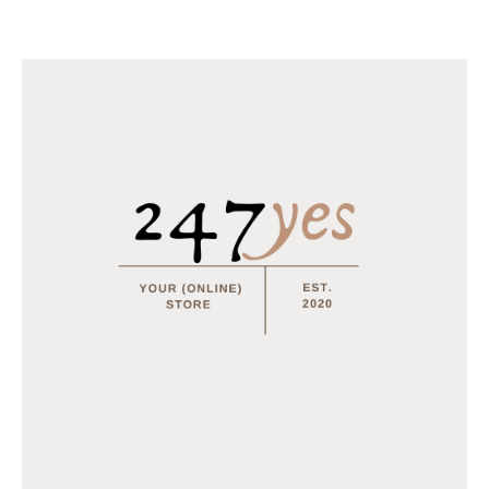
VUURWERK
VUURWERK
Crackling cracker – 50 stuks
Crackling Balls – 50 stuks
€
4.99
–
€
10.00
€
5.99
OPTIES SELECTEREN
LEES MEER
Aanbieding!
Aanbieding!
Toevoegen
Toevoegen
aan
aan
verlanglijst
verlanglijst
UITVERKOCHT
VUURWERK
VUURWERK
Confetti Shooter 40cm
Bril + Lont
€
3.95
–
€
20.00
€
2.50
€
1.95