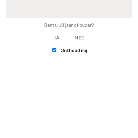
€
15.50
Tray Fanta Orange van 24 blikjes 33cl (eu)
Bent u 18 jaar of ouder?
€
15.50
JA
NEE
FEATURED
Onthoud mij
Intex - Challenger K1 Kayak (1-persoons)
€
109.95
Infinite - XTRA 800 - 4-persoons Spa Jacuzzi
€
365.00
€
315.00
Contact