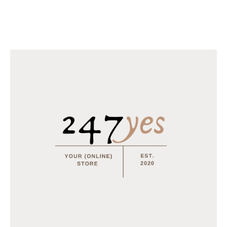
Horomia Wasparfum Odour off
€
18.95
–
€
31.95
Horomia Wasparfum Vaniglia e mirra - 250ml
€
14.95
MEEST BESTELD
Tray Coca Cola van 24 blikjes 33cl (eu)
€
15.50
Multifunctionele opvouwbare camping stoel
€
15.95
€
12.95
Tray Coca Cola Zero van 24 blikjes 33cl (eu)