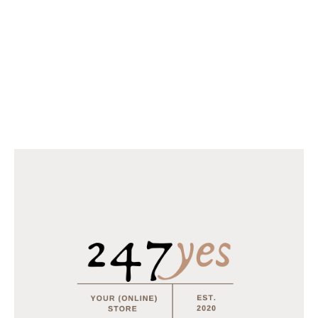
Gerelateerd
De kerstman op bezoek -
Kiekeboe! Waar is de
voorleesboek
kerstman? - Flappenboek
20 december 2021
20 december 2021
Soortgelijk bericht
Soortgelijk bericht
Wonka Laffy Taffy - Grape
30 maart 2023
Soortgelijk bericht