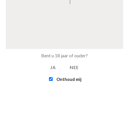
GERELATEERDE PRODUCTEN
Toevoegen
Toevoegen
aan
aan
verlanglijst
verlanglijst
Bent u 18 jaar of ouder?
UITVERKOCHT
JA
NEE
Onthoud mij
DEKBEDOVERTREKKEN
WONEN & SLAPEN
Dekbedovertrek Fabeltjeskrant –
Decoratie vacht – vloerkleed
140×200/220cm + 1
imitatiebont Ø70cm Dark Grey
kussensloop 60x70cm
€
17.50
€
14.95
TOEVOEGEN AAN
LEES MEER
WINKELWAGEN