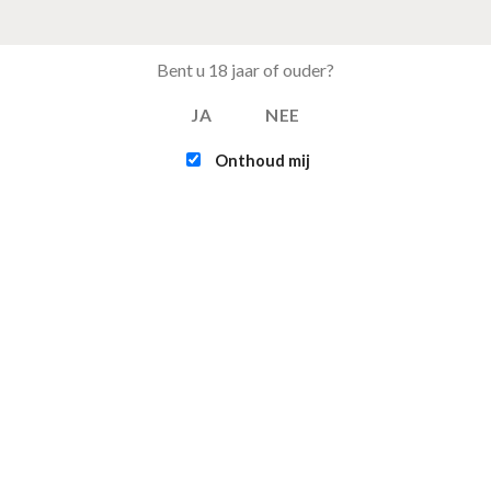
Bent u 18 jaar of ouder?
JA
NEE
Onthoud mij
Dekbedovertrek Sleeptime - Beauty Skin Care
Dekbedov
240x200/220cm Roze
240x200