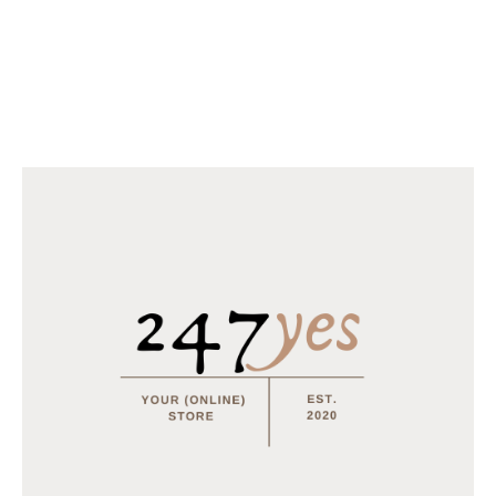
Gerelateerd
Dekbedovertrek Beau Maison
Dekbedovertrek Beau Maison
- Palermo 200x200/220cm
– Palermo 200x200/220cm
Zwart
White
20 december 2021
20 december 2021
Soortgelijk bericht
Soortgelijk bericht
Dekbedovertrek Beau Maison
– Palermo 140x200/220cm
White