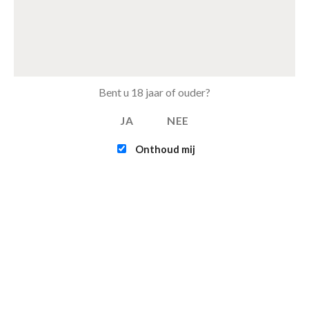
20 december 2021
Soortgelijk bericht
Bent u 18 jaar of ouder?
GERELATEERDE PRODUCTEN
JA
NEE
Onthoud mij
Aanbieding!
Aanbieding!
Toevoegen
Toevoegen
aan
aan
verlanglijst
verlanglijst
DEKBEDOVERTREKKEN
DEKBEDOVERTREKKEN
DBO Beau Maison 200×200/220
Dekbedovertrek Beau Maison –
Saint Martin Olive Green
Palermo 200×200/220cm White
€
44.95
€
29.95
€
44.95
€
29.95