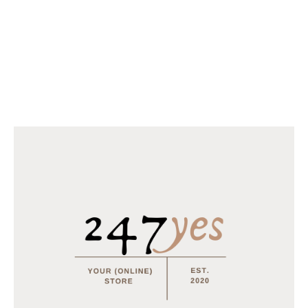
Gerelateerd
Sierkussen Botanic 45x45cm
Sierkussen Botanic 45x45cm
Dark grey
Blue Haze
20 december 2021
20 december 2021
Soortgelijk bericht
Soortgelijk bericht
Sierkussen Botanic 45x45cm
Grey
20 december 2021
Soortgelijk bericht
GERELATEERDE PRODUCTEN