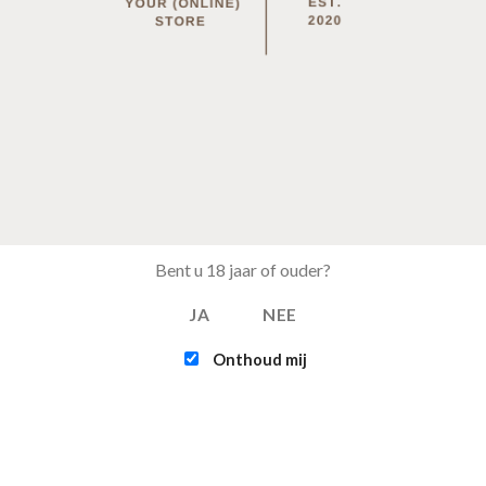
FLATSOME 3.0
sum dolor sit amet, consectetuer adipiscing elit,
nonummy nibh euismod tincidunt.
0
0
OURS
MIN
SE
Bent u 18 jaar of ouder?
JA
NEE
Onthoud mij