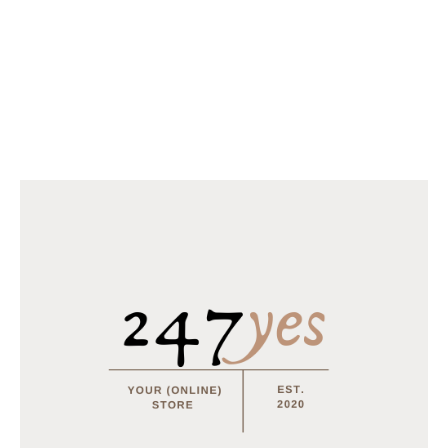
Pollepelset 3 delig hout
€
1.99
Horomia Wasparfum Elixir
€
14.95
–
€
23.95
Horomia Wasparfum Odour off
€
18.95
–
€
31.95
Horomia Wasparfum Vaniglia e mirra - 250ml
€
14.95
MEEST BESTELD
Tray Coca Cola van 24 blikjes 33cl (eu)