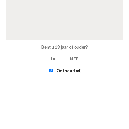
€
15.50
Multifunctionele opvouwbare camping stoel
€
15.95
€
12.95
Tray Coca Cola Zero van 24 blikjes 33cl (eu)
Bent u 18 jaar of ouder?
€
15.50
JA
NEE
Tray Pepsi Max Cherry van 24 blikjes 33cl (eu)
€
11.00
Onthoud mij
FEATURED
Intex - Challenger K1 Kayak (1-persoons)
€
109.95